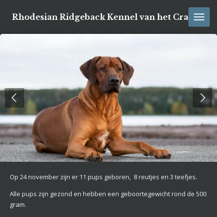
Ga
Rhodesian Ridgeback Kennel van het Cranend
direct
naar
de
hoofdinhoud
Op 24 november zijn er 11 pups geboren, 8 reutjes en 3 teefjes.
Alle pups zijn gezond en hebben een geboortegewicht rond de 500
gram.