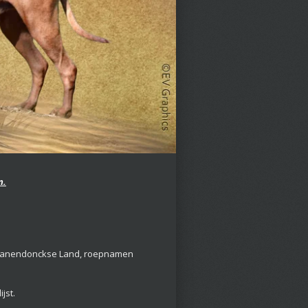
n.
 Cranendonckse Land, roepnamen
ijst.