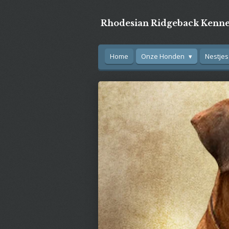
Ga
direct
Rhodesian Ridgeback Kenne
naar
de
hoofdinhoud
Home
Onze Honden
Nestje