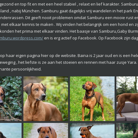
gezond en top fit en met een heel stabiel , relaxt en lief karakter. Sam
sland , nabij München. Samburu gaat dagelijks vrij wandelen in het park 
ondenrassen. Dit geeft nooit problemen omdat Samburu een mooie rust en rel
et elkaar kennis te maken . Wij vinden het belangrijk om een hond en zi
 konden het prima met elkaar vinden. Het baasje van Samburu,Gaby Burm
amburu.wordpress.com/
en is erg actief op Facebook. Op Facebook zijn da
op haar eigen pagina hier op de website. Baina is 2 jaar oud en is een he
 beweging , het liefste is ze aan het stoeien en rennen met haar zusje Yara
inante persoonlijkheid.