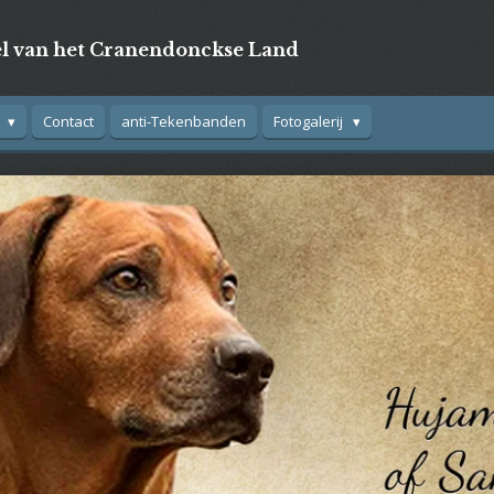
l van het Cranendonckse Land
s
Contact
anti-Tekenbanden
Fotogalerij