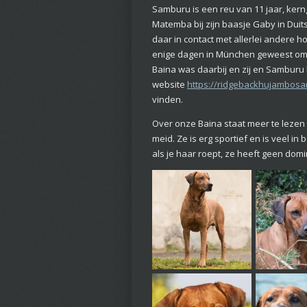
Samburu is een reu van 11 jaar, kern
Matemba bij zijn baasje Gaby in Duit
daar in contact met allerlei andere h
enige dagen in München geweest om m
Baina was daarbij en zij en Samburu
website
https://ridgebackhujambos
vinden.
Over onze Baina staat meer te lezen 
meid. Ze is erg sportief en is veel in
als je haar roept, ze heeft geen dom