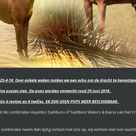
25-4-18. Over enkele weken maken we een echo om de dracht te bevestige
leine pupjes zien. De pups worden verwacht rond 25 juni 2018.
 zijn 4 reutjes en 6 teefjes. ER ZIJN GEEN PUPS MEER BESCHIKBAAR.
 uit de combinatie Hujambo Samburu of Sambesi Waters & Baina van het
ze combinatie neem
dan
tijdig contact met ons op, wij werken met een wachtl