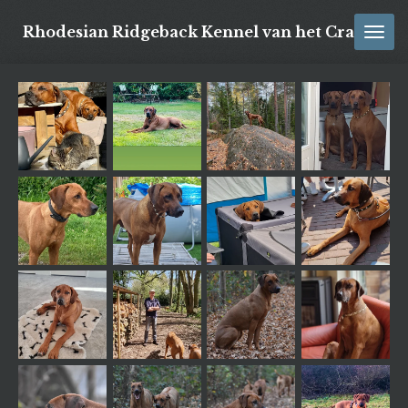
Ga
Rhodesian Ridgeback Kennel van het Cranend
direct
naar
de
hoofdinhoud